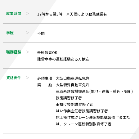
就業時間
17時から翌8時 ※天候により勤務延長有
学歴
不問
職務経験
未経験者OK
除雪車等の運転経験ある方歓迎
資格要件
必須事項：大型自動車運転免許
奨 励：大型特殊自動車免許
車両系建設機械運転(整地・運搬・積込・掘削)
技能講習修了者
玉掛け技能講習修了者
はい作業主任者技能講習修了者
床上操作式クレーン運転技能講習修了者また
は、クレーン運転特別教育修了者